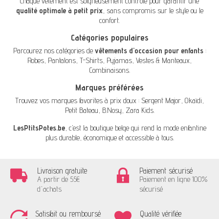
Chaque vêtement est soigneusement contrôlé pour garantir une
qualité optimale à petit prix
, sans compromis sur le style ou le
confort.
Catégories populaires
Parcourez nos catégories de
vêtements d'occasion pour enfants
:
Robes
,
Pantalons
,
T-Shirts
,
Pyjamas
,
Vestes & Manteaux
,
Combinaisons
.
Marques préférées
Trouvez vos marques favorites à prix doux :
Sergent Major
,
Okaïdi
,
Petit Bateau
,
B.Nosy
,
Zara Kids
.
LesPtitsPotes.be
, c’est la boutique belge qui rend la mode enfantine
plus durable, économique et accessible à tous.
Livraison gratuite
Paiement sécurisé
A partir de 55€
Paiement en ligne 100%
d'achats
sécurisé
Satisfait ou remboursé
Qualité vérifiée