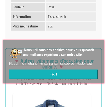
Couleur
Rose
Information
Tissu stretch
Prix neuf estimé
25€
No
us utilisons des cookies pour vous garantir
une meilleure expérience sur notre site.
Autres vêtements d’occasion pour
Plus d'informations
Personnaliser les cookies
Rejeter tout
enfants
OK !
Découvrez d’autres articles de seconde main pour enfants
soigneusement sélectionnés. Tous nos vêtements sont
contrôlés avec ♥ et prêts à vivre une nouvelle histoire.