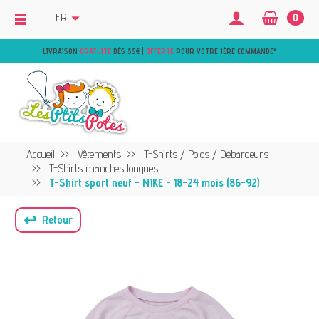
FR
0
LIVRAISON
GRATUITE
DÈS 55€ |
OFFERTE
POUR VOTRE 1ÈRE COMMANDE
*
Accueil
Vêtements
T-Shirts / Polos / Débardeurs
T-Shirts manches longues
T-Shirt sport neuf - NIKE - 18-24 mois (86-92)
↩
Retour