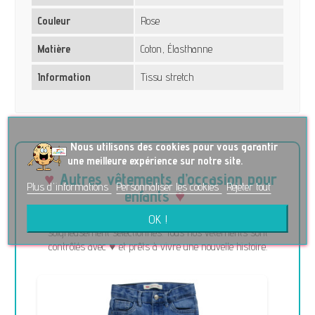
Couleur
Rose
Matière
Coton, Élasthanne
Information
Tissu stretch
No
us utilisons des cookies pour vous garantir
une meilleure expérience sur notre site.
Autres vêtements d’occasion pour
Plus d'informations
Personnaliser les cookies
Rejeter tout
enfants
OK !
Découvrez d’autres articles de seconde main pour enfants
soigneusement sélectionnés. Tous nos vêtements sont
contrôlés avec ♥ et prêts à vivre une nouvelle histoire.