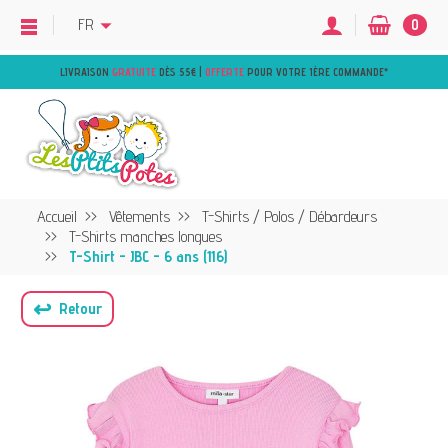
FR
0
LIVRAISON
GRATUITE
DÈS 55€ |
OFFERTE
POUR VOTRE 1ÈRE COMMANDE
*
Accueil
Vêtements
T-Shirts / Polos / Débardeurs
T-Shirts manches longues
T-Shirt - JBC - 6 ans (116)
↩
Retour