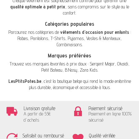
Chaque vêtement est soigneusement contrôlé pour garantir une
qualité optimale à petit prix
, sans compromis sur le style ou le
confort.
Catégories populaires
Parcourez nos catégories de
vêtements d'occasion pour enfants
:
Robes
,
Pantalons
,
T-Shirts
,
Pyjamas
,
Vestes & Manteaux
,
Combinaisons
.
Marques préférées
Trouvez vos marques favorites à prix doux :
Sergent Major
,
Okaïdi
,
Petit Bateau
,
B.Nosy
,
Zara Kids
.
LesPtitsPotes.be
, c’est la boutique belge qui rend la mode enfantine
plus durable, économique et accessible à tous.
Livraison gratuite
Paiement sécurisé
A partir de 55€
Paiement en ligne 100%
d'achats
sécurisé
Satisfait ou remboursé
Qualité vérifiée