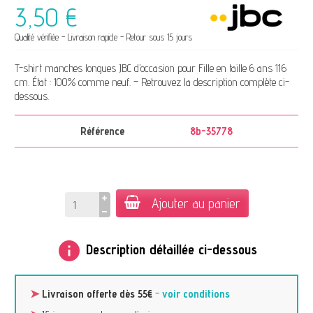
3,50 €
Qualité vérifiée - Livraison rapide - Retour sous 15 jours
T-shirt manches longues JBC d’occasion pour Fille en taille 6 ans 116
cm. État : 100% comme neuf. – Retrouvez la description complète ci-
dessous.
Référence
8b-35778
Ajouter au panier
info
Description détaillée ci-dessous
➤
Livraison offerte dès 55€
-
voir conditions