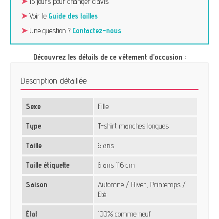
➤
15 jours pour changer d’avis
➤
Voir le
Guide des tailles
➤
Une question ?
Contactez-nous
Découvrez les détails de ce vêtement d’occasion :
Description détaillée
Sexe
Fille
Type
T-shirt manches longues
Taille
6 ans
Taille étiquette
6 ans 116 cm
Saison
Automne / Hiver, Printemps /
Eté
État
100% comme neuf