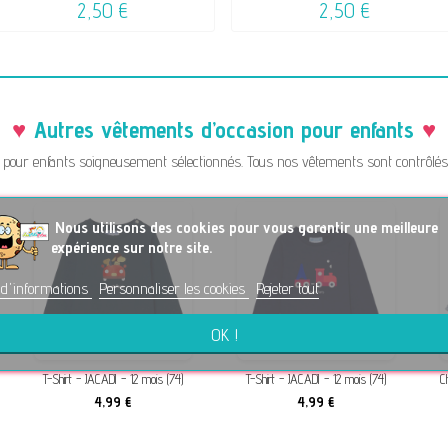
2,50 €
2,50 €
Autres vêtements d’occasion pour enfants
pour enfants soigneusement sélectionnés. Tous nos vêtements sont contrôlés a
No
us utilisons des cookies pour vous garantir une meilleure
expérience sur notre site.
 d'informations
Personnaliser les cookies
Rejeter tout
OK !
T-Shirt - JACADI - 12 mois (74)
T-Shirt - JACADI - 12 mois (74)
C
4,99 €
4,99 €