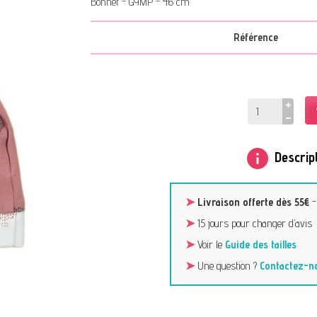
Bonnet - GYMP - 46 cm
Référence
info
Descript
➤
Livraison offerte dès 55€
➤
15 jours pour changer d’avis
➤
Voir le
Guide des tailles
➤
Une question ?
Contactez-n