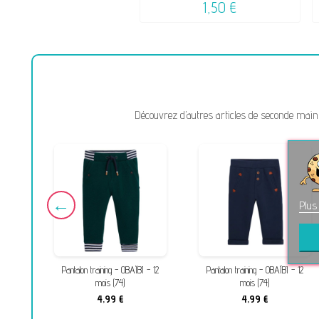
1,50 €
Découvrez d’autres articles de seconde main 
Plus
s (80)
Pantalon training - OBAÏBI - 12
Pantalon training - OBAÏBI - 12
mois (74)
mois (74)
4,99 €
4,99 €