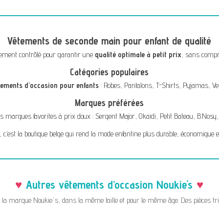
Vêtements de seconde main pour enfant de qualité
ement contrôlé pour garantir une
qualité optimale à petit prix
, sans compro
Catégories populaires
tements d'occasion pour enfants
:
Robes
,
Pantalons
,
T-Shirts
,
Pyjamas
,
Ve
Marques préférées
s marques favorites à prix doux :
Sergent Major
,
Okaïdi
,
Petit Bateau
,
B.Nosy
, c’est la boutique belge qui rend la mode enfantine plus durable, économique e
Autres vêtements d’occasion Noukie's
a marque Noukie's, dans la même taille et pour le même âge. Des pièces triées