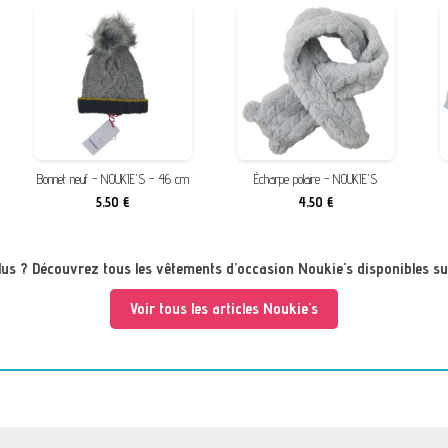
Bonnet neuf - NOUKIE'S - 46 cm
Écharpe polaire - NOUKIE'S
5,50 €
4,50 €
plus ? Découvrez tous les vêtements d’occasion Noukie's disponibles su
Voir tous les articles Noukie's