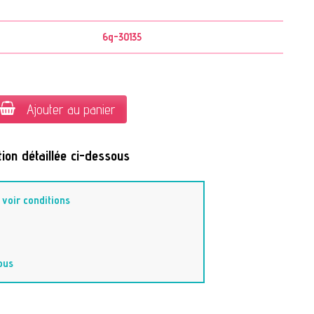
6g-30135
Ajouter au panier
ion détaillée ci-dessous
-
voir conditions
ous