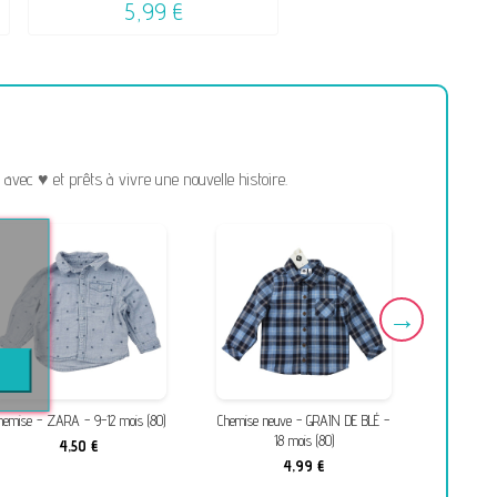
5,99 €
vec ♥ et prêts à vivre une nouvelle histoire.
hemise - ZARA - 9-12 mois (80)
Chemise neuve - GRAIN DE BLÉ -
Pantalon 
18 mois (80)
4,50 €
4,99 €