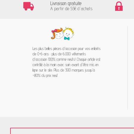
Livraison gratuite
A partir de 55€ d'achats
Les plus belles pièces d'occasion pour vos enfants
de 0-6 ans : plus de 6.000 vêtements
d'occasion 100% comme neufs! Chaque article est
contrôlé à la main avec soin avant d'être mis en
ligne sur le site. Plus de 300 marques jusqu'à
-80% du prix neuf.