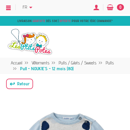
FR
0
LIVRAISON
GRATUITE
DÈS 55€ |
OFFERTE
POUR VOTRE 1ÈRE COMMANDE
*
Accueil
Vêtements
Pulls / Gilets / Sweats
Pulls
Pull - NOUKIE'S - 12 mois (80)
↩
Retour