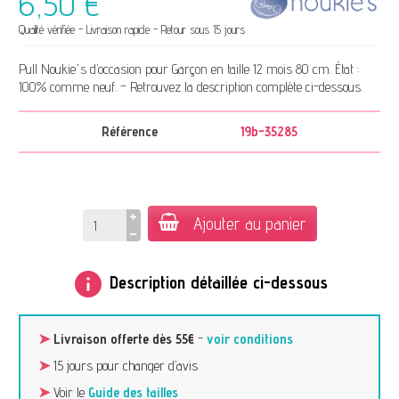
6,50 €
Qualité vérifiée - Livraison rapide - Retour sous 15 jours
Pull Noukie's d’occasion pour Garçon en taille 12 mois 80 cm. État :
100% comme neuf. – Retrouvez la description complète ci-dessous.
Référence
19b-35285
Ajouter au panier
info
Description détaillée ci-dessous
➤
Livraison offerte dès 55€
-
voir conditions
➤
15 jours pour changer d’avis
➤
Voir le
Guide des tailles