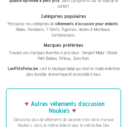
qualité optimale à petit prix
, sans compromis sur le style ou le
confort.
Catégories populaires
Parcourez nos catégories de
vêtements d'occasion pour enfants
:
Robes
,
Pantalons
,
T-Shirts
,
Pyjamas
,
Vestes & Manteaux
,
Combinaisons
.
Marques préférées
Trouvez vos marques favorites à prix doux :
Sergent Major
,
Okaïdi
,
Petit Bateau
,
B.Nosy
,
Zara Kids
.
LesPtitsPotes.be
, c’est la boutique belge qui rend la mode enfantine
plus durable, économique et accessible à tous.
Autres vêtements d’occasion
Noukie's
Découvrez plus de vêtements de seconde main de la marque
Noukie's, dans la même taille et pour le même âge. Des