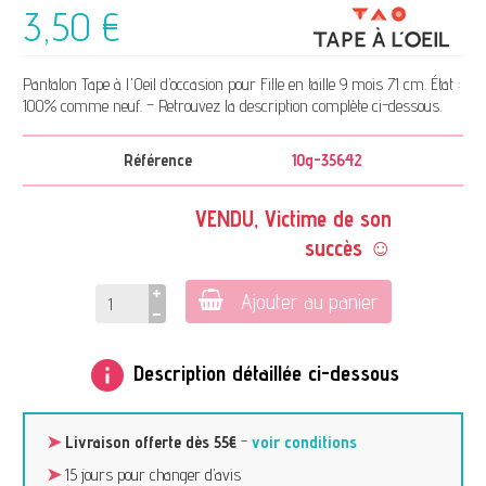
3,50 €
Pantalon Tape à l'Oeil d’occasion pour Fille en taille 9 mois 71 cm. État :
100% comme neuf. – Retrouvez la description complète ci-dessous.
Référence
10g-35642
VENDU, Victime de son
succès ☺
Ajouter au panier
info
Description détaillée ci-dessous
➤
Livraison offerte dès 55€
-
voir conditions
➤
15 jours pour changer d’avis