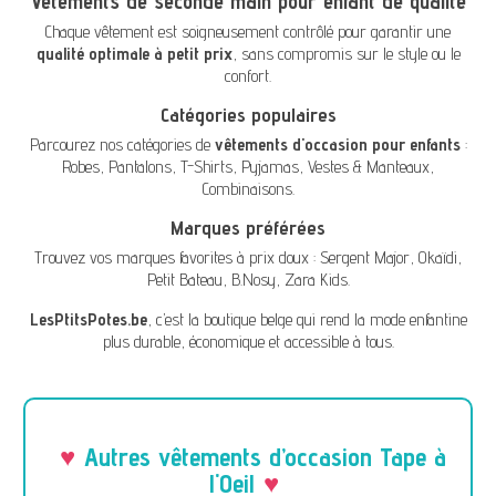
Vêtements de seconde main pour enfant de qualité
Chaque vêtement est soigneusement contrôlé pour garantir une
qualité optimale à petit prix
, sans compromis sur le style ou le
confort.
Catégories populaires
Parcourez nos catégories de
vêtements d'occasion pour enfants
:
Robes
,
Pantalons
,
T-Shirts
,
Pyjamas
,
Vestes & Manteaux
,
Combinaisons
.
Marques préférées
Trouvez vos marques favorites à prix doux :
Sergent Major
,
Okaïdi
,
Petit Bateau
,
B.Nosy
,
Zara Kids
.
LesPtitsPotes.be
, c’est la boutique belge qui rend la mode enfantine
plus durable, économique et accessible à tous.
Autres vêtements d’occasion Tape à
l'Oeil