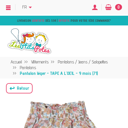
FR
0
LIVRAISON
GRATUITE
DÈS 55€ |
OFFERTE
POUR VOTRE 1ÈRE COMMANDE
*
Accueil
Vêtements
Pantalons / Jeans / Salopettes
Pantalons
Pantalon léger - TAPE A L'OEIL - 9 mois (71)
↩
Retour