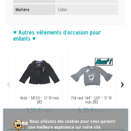
Matière
Coton
♥ Autres vêtements d’occasion pour
enfants ♥
‹
›
Veste - MEXX - 12-18 mois
Pull neuf "olaf"- GAP - 12-18
T-S
(80)
mois (80)
4,55 €
6,38 €
6,50 €
8,50 €
No
us utilisons des cookies pour vous garantir
une meilleure expérience sur notre site.