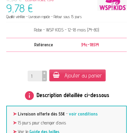
9,78 €
Qualité vérifiée - Livraison rapide - Retour sous 15 jours
Robe - WSP KIDS - 12-18 mois (74-80)
Référence
34c-18514
Ajouter au panier
info
Description détaillée ci-dessous
➤
Livraison offerte dès 55€
-
voir conditions
➤
15 jours pour changer d’avis
➤
Voir le
Guide des tailles