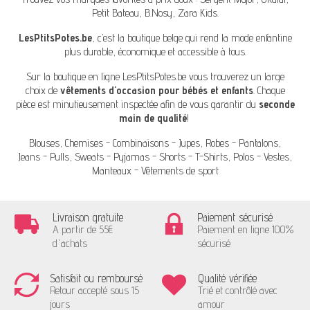
Petit Bateau
,
B.Nosy
,
Zara Kids
.
LesPtitsPotes.be
, c’est la boutique belge qui rend la mode enfantine
plus durable, économique et accessible à tous.
Sur la boutique en ligne
LesPtitsPotes.be
vous trouverez un large
choix de
vêtements d'occasion pour bébés et enfants
. Chaque
pièce est minutieusement inspectée afin de vous garantir du
seconde
main de qualité
!
Blouses, Chemises
-
Combinaisons
-
Jupes, Robes
-
Pantalons,
Jeans
-
Pulls, Sweats
-
Pyjamas
-
Shorts
-
T-Shirts, Polos
-
Vestes,
Manteaux
-
Vêtements de sport
Livraison gratuite
Paiement sécurisé
A partir de 55€
Paiement en ligne 100%
d'achats
sécurisé
Satisfait ou remboursé
Qualité vérifiée
Retour accepté sous 15
Trié et contrôlé avec
jours
amour