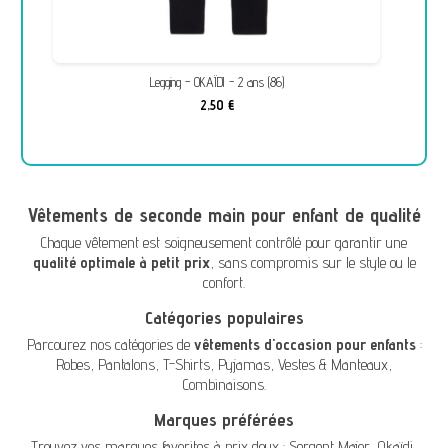
Legging - OKAÏDI - 2 ans (86)
2,50 €
Vêtements de seconde main pour enfant de qualité
Chaque vêtement est soigneusement contrôlé pour garantir une
qualité optimale à petit prix
, sans compromis sur le style ou le
confort.
Catégories populaires
Parcourez nos catégories de
vêtements d'occasion pour enfants
:
Robes
,
Pantalons
,
T-Shirts
,
Pyjamas
,
Vestes & Manteaux
,
Combinaisons
.
Marques préférées
Trouvez vos marques favorites à prix doux :
Sergent Major
,
Okaïdi
,