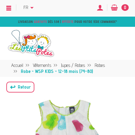
FR
0
LIVRAISON
GRATUITE
DÈS 55€ |
OFFERTE
POUR VOTRE 1ÈRE COMMANDE
*
Accueil
Vêtements
Jupes / Robes
Robes
Robe - WSP KIDS - 12-18 mois (74-80)
↩
Retour