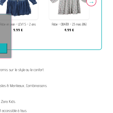
Robe en jean - LEVI'S - 2 ans
Robe - OBAÏBI - 23 mois (86)
Chapeau 
9,99 €
4,99 €
mis sur le style ou le confort.
stes & Manteaux
,
Combinaisons
.
,
Zara Kids
.
t accessible à tous.