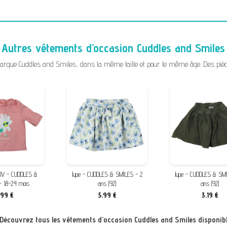
Autres vêtements d’occasion Cuddles and Smiles
ue Cuddles and Smiles, dans la même taille et pour le même âge. Des pièces 
i-UV - CUDDLES &
Jupe - CUDDLES & SMILES - 2
Jupe - CUDDLES & SMI
- 18-24 mois
ans (92)
ans (92)
,99 €
5,99 €
3,19 €
? Découvrez tous les vêtements d’occasion Cuddles and Smiles disponibl