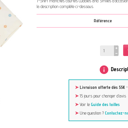
T-Shirt manches courtes Cuddles and Smiles d’occasion 
la description complète ci-dessous.
Référence
info
Descript
➤
Livraison offerte dès 55€
➤
15 jours pour changer d’avis
➤
Voir le
Guide des tailles
➤
Une question ?
Contactez-n