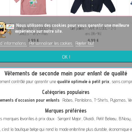
No
us utilisons des cookies pour vous garantir une meilleure
T-Shirt anti-UV - CUDDLES &
Gilet pailleté - TAPE A L'OEIL - 2-3
expérience sur notre site.
SMILES - 18-24 mois
ans (86-96)
3,99 €
4,99 €
 d'informations
Personnaliser les cookies
Rejeter tout
OK !
Vêtements de seconde main pour enfant de qualité
ement contrôlé pour garantir une
qualité optimale à petit prix
, sans compro
Catégories populaires
tements d'occasion pour enfants
:
Robes
,
Pantalons
,
T-Shirts
,
Pyjamas
,
Ve
Marques préférées
s marques favorites à prix doux :
Sergent Major
,
Okaïdi
,
Petit Bateau
,
B.Nosy
, c’est la boutique belge qui rend la mode enfantine plus durable, économique e