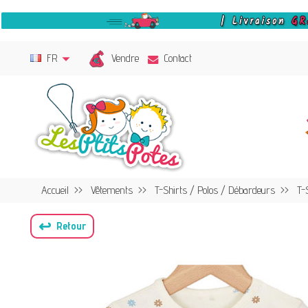
Vendre
FR
Contact
Accueil
Vêtements
T-Shirts / Polos / Débardeurs
T-
↩
Retour