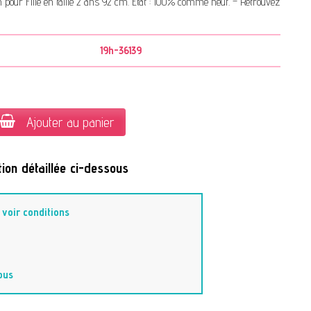
pour Fille en taille 2 ans 92 cm. État : 100% comme neuf. – Retrouvez
19h-36139
Ajouter au panier
ion détaillée ci-dessous
-
voir conditions
ous