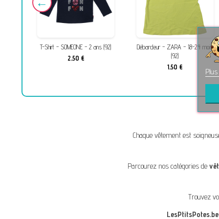
 (86)
T-Shirt - SOMEONE - 2 ans (92)
Débardeur - ZARA - 18-24 mois
(92)
2,50 €
1,50 €
Plus
Chaque vêtement est soigneus
Parcourez nos catégories de
vê
Trouvez vo
LesPtitsPotes.be