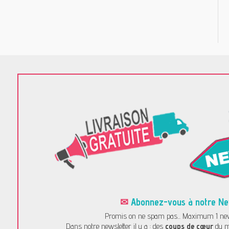
✉
Abonnez-vous à notre News
Promis on ne spam pas... Maximum 1 news
Dans notre newsletter il y a : des
coups de cœur
du m