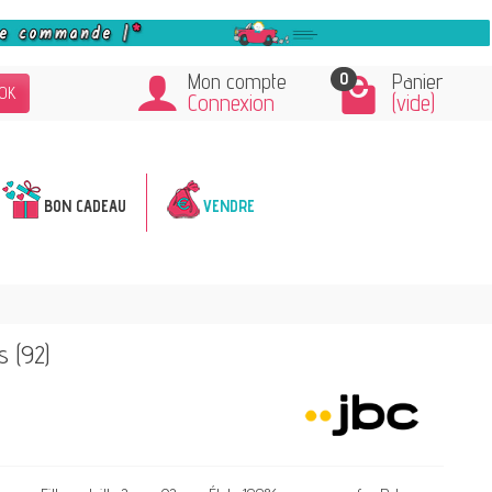
0
Mon compte
Panier
OK
Connexion
(vide)
BON CADEAU
VENDRE
 (92)