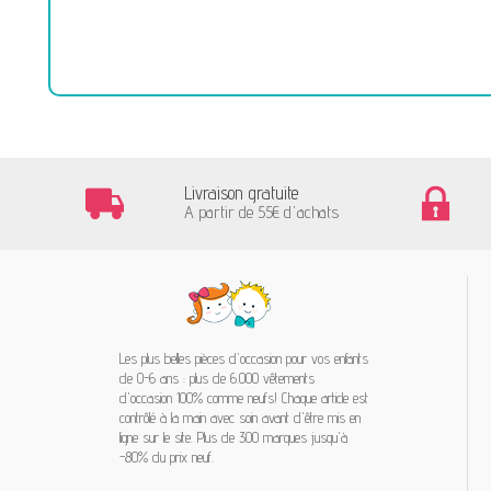
Livraison gratuite
A partir de 55€ d'achats
Les plus belles pièces d'occasion pour vos enfants
de 0-6 ans : plus de 6.000 vêtements
d'occasion 100% comme neufs! Chaque article est
contrôlé à la main avec soin avant d'être mis en
ligne sur le site. Plus de 300 marques jusqu'à
-80% du prix neuf.