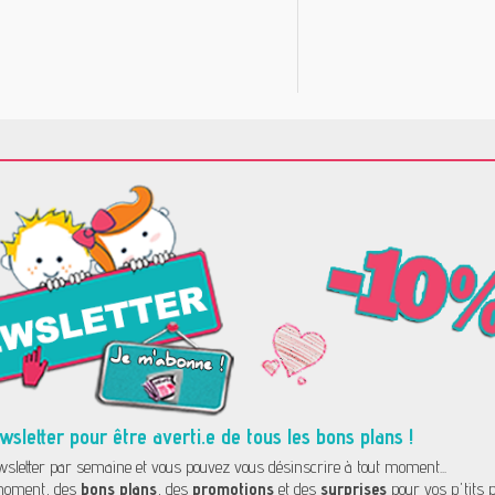
letter pour être averti.e de tous les bons plans !
letter par semaine et vous pouvez vous désinscrire à tout moment...
oment, des
bons plans
, des
promotions
et des
surprises
pour vos p'tits p