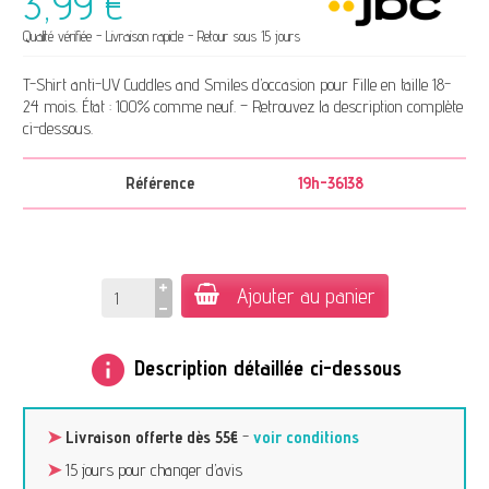
3,99 €
Qualité vérifiée - Livraison rapide - Retour sous 15 jours
T-Shirt anti-UV Cuddles and Smiles d’occasion pour Fille en taille 18-
24 mois. État : 100% comme neuf. – Retrouvez la description complète
ci-dessous.
Référence
19h-36138
Ajouter au panier
info
Description détaillée ci-dessous
➤
Livraison offerte dès 55€
-
voir conditions
➤
15 jours pour changer d’avis