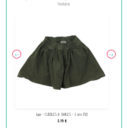
histoire.
Jupe - CUDDLES & SMILES - 2 ans (92)
3,19 €