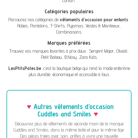
confort.
Catégories populaires
Parcourez nos catégories de
vêtements d'occasion pour enfants
:
Robes
,
Pantalons
,
T-Shirts
,
Pyjamas
,
Vestes & Manteaux
,
Combinaisons
.
Marques préférées
Trouvez vos marques favorites à prix doux :
Sergent Major
,
Okaïdi
,
Petit Bateau
,
B.Nosy
,
Zara Kids
.
LesPtitsPotes.be
, c’est la boutique belge qui rend la mode enfantine
plus durable, économique et accessible à tous.
Autres vêtements d’occasion
Cuddles and Smiles
Découvrez plus de vêtements de seconde main de la marque
Cuddles and Smiles, dans la même taille et pour le même âge.
Des pièces triées avec soin, prêtes à vivre une nouvelle