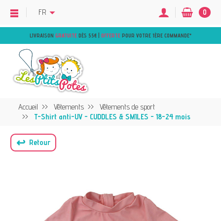
FR
0
LIVRAISON
GRATUITE
DÈS 55€ |
OFFERTE
POUR VOTRE 1ÈRE COMMANDE
*
Accueil
Vêtements
Vêtements de sport
T-Shirt anti-UV - CUDDLES & SMILES - 18-24 mois
↩
Retour